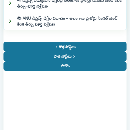
📢 డిస్టెన్స్ ఎడ్యుకేషన్ డిగ్రీలపై తెలంగాణ హైకోర్టు డివిజన్ బెంచ్ కీలక
తీర్పు–పూర్తి విశ్లేషణ
📚 ANU డిస్టెన్స్ డిగ్రీల వివాదం – తెలంగాణ హైకోర్టు సింగిల్ బెంచ్
కీలక తీర్పు పూర్తి విశ్లేషణ
కొత్త పోస్ట్‌లు
పాత పోస్ట్‌లు
హోమ్