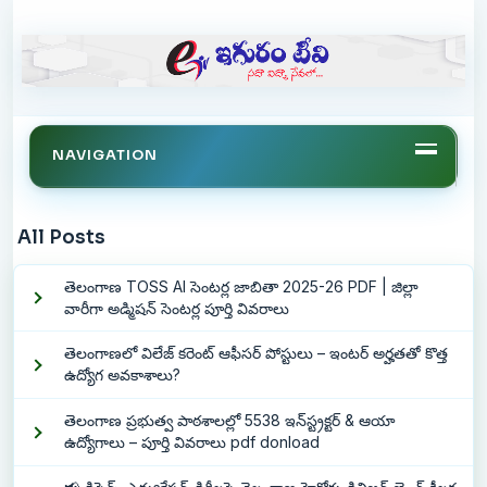
NAVIGATION
All Posts
తెలంగాణ TOSS AI సెంటర్ల జాబితా 2025-26 PDF | జిల్లా
వారీగా అడ్మిషన్ సెంటర్ల పూర్తి వివరాలు
తెలంగాణలో విలేజ్ కరెంట్ ఆఫీసర్ పోస్టులు – ఇంటర్ అర్హతతో కొత్త
ఉద్యోగ అవకాశాలు?
తెలంగాణ ప్రభుత్వ పాఠశాలల్లో 5538 ఇన్‌స్ట్రక్టర్ & ఆయా
ఉద్యోగాలు – పూర్తి వివరాలు pdf donload