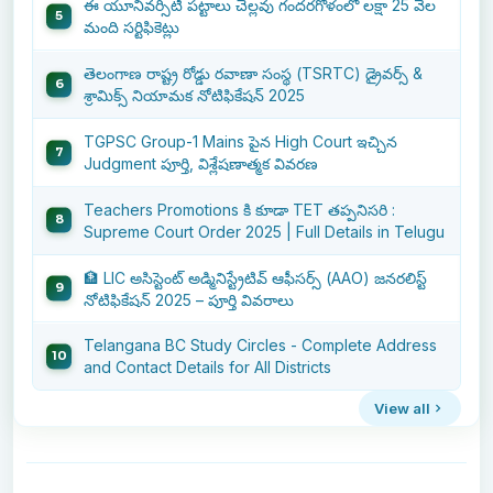
ఈ యూనివర్సిటీ పట్టాలు చెల్లవు గందరగోళంలో లక్షా 25 వేల
మంది సర్టిఫికెట్లు
తెలంగాణ రాష్ట్ర రోడ్డు రవాణా సంస్థ (TSRTC) డ్రైవర్స్ &
శ్రామిక్స్ నియామక నోటిఫికేషన్ 2025
TGPSC Group-1 Mains పైన High Court ఇచ్చిన
Judgment పూర్తి, విశ్లేషణాత్మక వివరణ
Teachers Promotions కి కూడా TET తప్పనిసరి :
Supreme Court Order 2025 | Full Details in Telugu
🏦 LIC అసిస్టెంట్ అడ్మినిస్ట్రేటివ్ ఆఫీసర్స్ (AAO) జనరలిస్ట్
నోటిఫికేషన్ 2025 – పూర్తి వివరాలు
Telangana BC Study Circles - Complete Address
and Contact Details for All Districts
View all