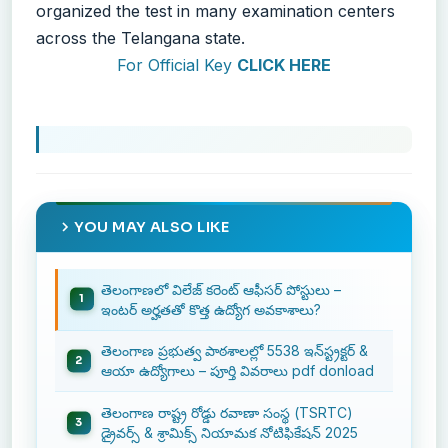
organized the test in many examination centers
across the Telangana state.
For Official Key
CLICK HERE
YOU MAY ALSO LIKE
తెలంగాణలో విలేజ్ కరెంట్ ఆఫీసర్ పోస్టులు –
ఇంటర్ అర్హతతో కొత్త ఉద్యోగ అవకాశాలు?
తెలంగాణ ప్రభుత్వ పాఠశాలల్లో 5538 ఇన్‌స్ట్రక్టర్ &
ఆయా ఉద్యోగాలు – పూర్తి వివరాలు pdf donload
తెలంగాణ రాష్ట్ర రోడ్డు రవాణా సంస్థ (TSRTC)
డ్రైవర్స్ & శ్రామిక్స్ నియామక నోటిఫికేషన్ 2025