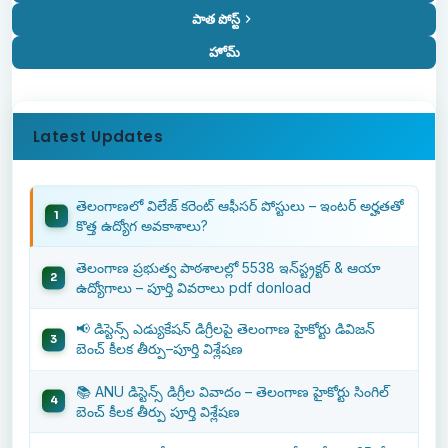
పాత పోస్ట్
హోమ్
Latest Updates
తెలంగాణలో విలేజ్ కరెంట్ ఆఫీసర్ పోస్టులు – ఇంటర్ అర్హతతో
కొత్త ఉద్యోగ అవకాశాలు?
తెలంగాణ ప్రభుత్వ పాఠశాలల్లో 5538 ఇన్‌స్ట్రక్టర్ & ఆయా
ఉద్యోగాలు – పూర్తి వివరాలు pdf donload
📢 డిస్టెన్స్ ఎడ్యుకేషన్ డిగ్రీలపై తెలంగాణ హైకోర్టు డివిజన్
బెంచ్ కీలక తీర్పు–పూర్తి విశ్లేషణ
📚 ANU డిస్టెన్స్ డిగ్రీల వివాదం – తెలంగాణ హైకోర్టు సింగిల్
బెంచ్ కీలక తీర్పు పూర్తి విశ్లేషణ