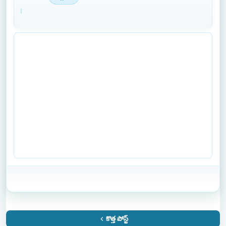
కొత్త పోస్ట్