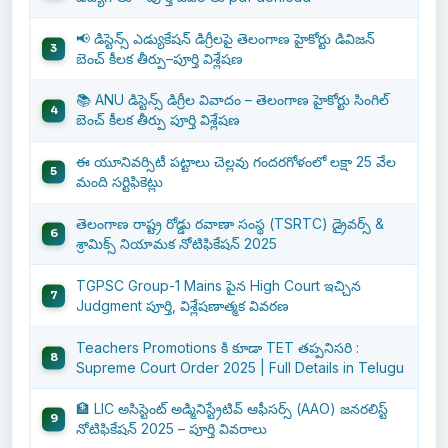
📢 డిస్టెన్స్ ఎడ్యుకేషన్ డిగ్రీలపై తెలంగాణ హైకోర్టు డివిజన్
బెంచ్ కీలక తీర్పు–పూర్తి విశ్లేషణ
📚 ANU డిస్టెన్స్ డిగ్రీల వివాదం – తెలంగాణ హైకోర్టు సింగిల్
బెంచ్ కీలక తీర్పు పూర్తి విశ్లేషణ
ఈ యూనివర్సిటీ పట్టాలు చెల్లవు గందరగోళంలో లక్షా 25 వేల
మంది సర్టిఫికెట్లు
తెలంగాణ రాష్ట్ర రోడ్డు రవాణా సంస్థ (TSRTC) డ్రైవర్స్ &
శ్రామిక్స్ నియామక నోటిఫికేషన్ 2025
TGPSC Group-1 Mains పైన High Court ఇచ్చిన
Judgment పూర్తి, విశ్లేషణాత్మక వివరణ
Teachers Promotions కి కూడా TET తప్పనిసరి :
Supreme Court Order 2025 | Full Details in Telugu
🏦 LIC అసిస్టెంట్ అడ్మినిస్ట్రేటివ్ ఆఫీసర్స్ (AAO) జనరలిస్ట్
నోటిఫికేషన్ 2025 – పూర్తి వివరాలు