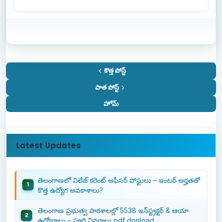
కొత్త పోస్ట్
పాత పోస్ట్
హోమ్
Latest Updates
తెలంగాణలో విలేజ్ కరెంట్ ఆఫీసర్ పోస్టులు – ఇంటర్ అర్హతతో
కొత్త ఉద్యోగ అవకాశాలు?
తెలంగాణ ప్రభుత్వ పాఠశాలల్లో 5538 ఇన్‌స్ట్రక్టర్ & ఆయా
ఉద్యోగాలు – పూర్తి వివరాలు pdf donload