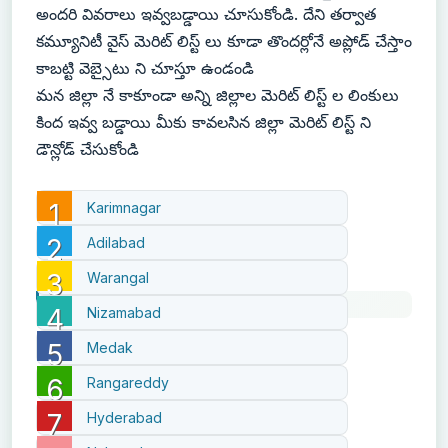
అందరి వివరాలు ఇవ్వబడ్డాయి చూసుకోండి. దేని తర్వాత
కమ్యూనిటీ వైస్ మెరిట్ లిస్ట్ లు కూడా తొందర్లోనే అప్లోడ్ చేస్తాం
కాబట్టి వెబ్సైటు ని చూస్తూ ఉండండి
మన జిల్లా నే కాకూండా అన్ని జిల్లాల మెరిట్ లిస్ట్ ల లింకులు
కింద ఇవ్వ బడ్డాయి మీకు కావలసిన జిల్లా మెరిట్ లిస్ట్ ని
డౌన్లోడ్ చేసుకోండి
Karimnagar
Adilabad
Warangal
Nizamabad
Medak
Rangareddy
Hyderabad