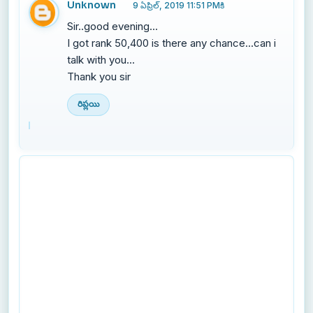
Unknown
9 ఏప్రిల్, 2019 11:51 PMకి
Sir..good evening...
I got rank 50,400 is there any chance...can i
talk with you...
Thank you sir
రిప్లయి