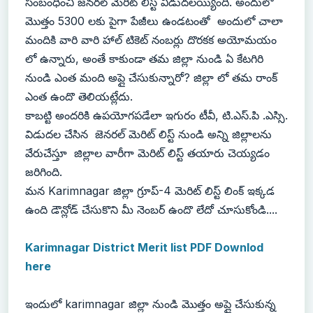
సంబంధించి జనరల్ మెరిట్ లిస్ట్ విడుదలయ్యింది. అందులో
మొత్తం 5300 లకు పైగా పేజీలు ఉండటంతో అందులో చాలా
మందికి వారి వారి హాల్ టికెట్ నంబర్లు దొరకక అయోమయం
లో ఉన్నారు, అంతే కాకుండా తమ జిల్లా నుండి ఏ కేటగిరి
నుండి ఎంత మంది అప్లై చేసుకున్నారో? జిల్లా లో తమ రాంక్
ఎంత ఉందొ తెలియట్లేదు.
కాబట్టి అందరికి ఉపయోగపడేలా ఇగురం టీవీ, టి.ఎస్.పి .ఎస్సి.
విడుదల చేసిన జెనరల్ మెరిట్ లిస్ట్ నుండి అన్ని జిల్లాలను
వేరుచేస్తూ జిల్లాల వారీగా మెరిట్ లిస్ట్ తయారు చెయ్యడం
జరిగింది.
మన Karimnagar జిల్లా గ్రూప్-4 మెరిట్ లిస్ట్ లింక్ ఇక్కడ
ఉంది డౌన్లోడ్ చేసుకొని మీ నెంబర్ ఉందొ లేదో చూసుకోండి....
Karimnagar District Merit list PDF Downlod
here
ఇందులో karimnagar జిల్లా నుండి మొత్తం అప్లై చేసుకున్న