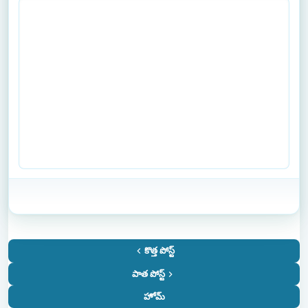
కొత్త పోస్ట్
పాత పోస్ట్
హోమ్