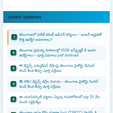
Latest Updates
తెలంగాణలో విలేజ్ కరెంట్ ఆఫీసర్ పోస్టులు – ఇంటర్ అర్హతతో
కొత్త ఉద్యోగ అవకాశాలు?
తెలంగాణ ప్రభుత్వ పాఠశాలల్లో 5538 ఇన్‌స్ట్రక్టర్ & ఆయా
ఉద్యోగాలు – పూర్తి వివరాలు pdf donload
📢 డిస్టెన్స్ ఎడ్యుకేషన్ డిగ్రీలపై తెలంగాణ హైకోర్టు డివిజన్
బెంచ్ కీలక తీర్పు–పూర్తి విశ్లేషణ
📚 ANU డిస్టెన్స్ డిగ్రీల వివాదం – తెలంగాణ హైకోర్టు సింగిల్
బెంచ్ కీలక తీర్పు పూర్తి విశ్లేషణ
ఈ యూనివర్సిటీ పట్టాలు చెల్లవు గందరగోళంలో లక్షా 25 వేల
మంది సర్టిఫికెట్లు
తెలంగాణ రాష్ట్ర రోడ్డు రవాణా సంస్థ (TSRTC) డ్రైవర్స్ &