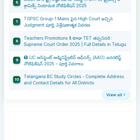
శ్రామిక్స్ నియామక నోటిఫికేషన్ 2025
TGPSC Group-1 Mains పైన High Court ఇచ్చిన
Judgment పూర్తి, విశ్లేషణాత్మక వివరణ
Teachers Promotions కి కూడా TET తప్పనిసరి :
Supreme Court Order 2025 | Full Details in Telugu
🏦 LIC అసిస్టెంట్ అడ్మినిస్ట్రేటివ్ ఆఫీసర్స్ (AAO) జనరలిస్ట్
నోటిఫికేషన్ 2025 – పూర్తి వివరాలు
Telangana BC Study Circles - Complete Address
and Contact Details for All Districts
View all