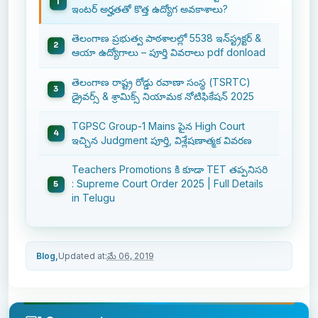
ఇంటర్ అర్హతతో కొత్త ఉద్యోగ అవకాశాలు?
తెలంగాణ ప్రభుత్వ పాఠశాలల్లో 5538 ఇన్‌స్ట్రక్టర్ &
ఆయా ఉద్యోగాలు – పూర్తి వివరాలు pdf donload
తెలంగాణ రాష్ట్ర రోడ్డు రవాణా సంస్థ (TSRTC)
డ్రైవర్స్ & శ్రామిక్స్ నియామక నోటిఫికేషన్ 2025
TGPSC Group-1 Mains పైన High Court
ఇచ్చిన Judgment పూర్తి, విశ్లేషణాత్మక వివరణ
Teachers Promotions కి కూడా TET తప్పనిసరి
: Supreme Court Order 2025 | Full Details
in Telugu
Blog,
Updated at:
మే 06, 2019