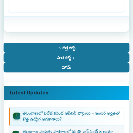
కొత్త పోస్ట్
పాత పోస్ట్
హోమ్
Latest Updates
తెలంగాణలో విలేజ్ కరెంట్ ఆఫీసర్ పోస్టులు – ఇంటర్ అర్హతతో
కొత్త ఉద్యోగ అవకాశాలు?
తెలంగాణ ప్రభుత్వ పాఠశాలల్లో 5538 ఇన్‌స్ట్రక్టర్ & ఆయా