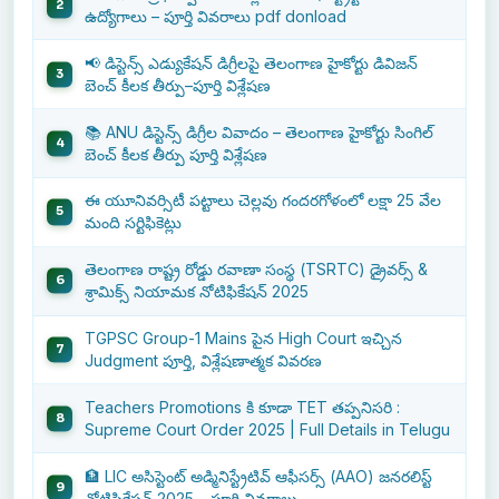
ఉద్యోగాలు – పూర్తి వివరాలు pdf donload
📢 డిస్టెన్స్ ఎడ్యుకేషన్ డిగ్రీలపై తెలంగాణ హైకోర్టు డివిజన్
బెంచ్ కీలక తీర్పు–పూర్తి విశ్లేషణ
📚 ANU డిస్టెన్స్ డిగ్రీల వివాదం – తెలంగాణ హైకోర్టు సింగిల్
బెంచ్ కీలక తీర్పు పూర్తి విశ్లేషణ
ఈ యూనివర్సిటీ పట్టాలు చెల్లవు గందరగోళంలో లక్షా 25 వేల
మంది సర్టిఫికెట్లు
తెలంగాణ రాష్ట్ర రోడ్డు రవాణా సంస్థ (TSRTC) డ్రైవర్స్ &
శ్రామిక్స్ నియామక నోటిఫికేషన్ 2025
TGPSC Group-1 Mains పైన High Court ఇచ్చిన
Judgment పూర్తి, విశ్లేషణాత్మక వివరణ
Teachers Promotions కి కూడా TET తప్పనిసరి :
Supreme Court Order 2025 | Full Details in Telugu
🏦 LIC అసిస్టెంట్ అడ్మినిస్ట్రేటివ్ ఆఫీసర్స్ (AAO) జనరలిస్ట్
నోటిఫికేషన్ 2025 – పూర్తి వివరాలు