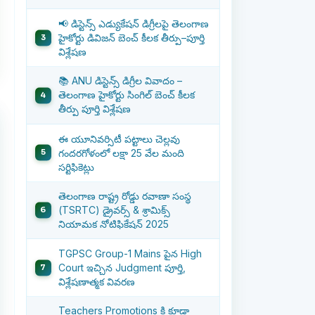
📢 డిస్టెన్స్ ఎడ్యుకేషన్ డిగ్రీలపై తెలంగాణ
హైకోర్టు డివిజన్ బెంచ్ కీలక తీర్పు–పూర్తి
విశ్లేషణ
📚 ANU డిస్టెన్స్ డిగ్రీల వివాదం –
తెలంగాణ హైకోర్టు సింగిల్ బెంచ్ కీలక
తీర్పు పూర్తి విశ్లేషణ
ఈ యూనివర్సిటీ పట్టాలు చెల్లవు
గందరగోళంలో లక్షా 25 వేల మంది
సర్టిఫికెట్లు
తెలంగాణ రాష్ట్ర రోడ్డు రవాణా సంస్థ
(TSRTC) డ్రైవర్స్ & శ్రామిక్స్
నియామక నోటిఫికేషన్ 2025
TGPSC Group-1 Mains పైన High
Court ఇచ్చిన Judgment పూర్తి,
విశ్లేషణాత్మక వివరణ
Teachers Promotions కి కూడా