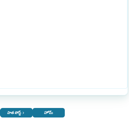
పాత పోస్ట్
హోమ్