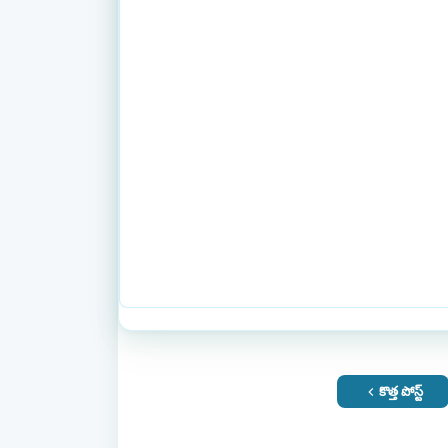
కొత్త పోస్ట్