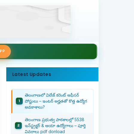
APP
Latest Updates
తెలంగాణలో విలేజ్ కరెంట్ ఆఫీసర్
పోస్టులు – ఇంటర్ అర్హతతో కొత్త ఉద్యోగ
అవకాశాలు?
తెలంగాణ ప్రభుత్వ పాఠశాలల్లో 5538
ఇన్‌స్ట్రక్టర్ & ఆయా ఉద్యోగాలు – పూర్తి
వివరాలు pdf donload