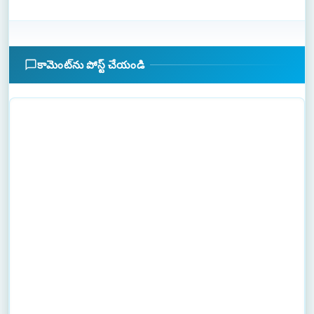
కామెంట్‌ను పోస్ట్ చేయండి