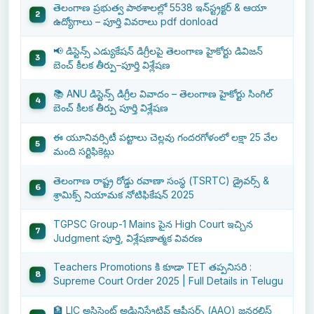
తెలంగాణ ప్రభుత్వ పాఠశాలల్లో 5538 ఇన్‌స్ట్రక్టర్ & ఆయా
ఉద్యోగాలు – పూర్తి వివరాలు pdf donload
📢 డిస్టెన్స్ ఎడ్యుకేషన్ డిగ్రీలపై తెలంగాణ హైకోర్టు డివిజన్
బెంచ్ కీలక తీర్పు–పూర్తి విశ్లేషణ
📚 ANU డిస్టెన్స్ డిగ్రీల వివాదం – తెలంగాణ హైకోర్టు సింగిల్
బెంచ్ కీలక తీర్పు పూర్తి విశ్లేషణ
ఈ యూనివర్సిటీ పట్టాలు చెల్లవు గందరగోళంలో లక్షా 25 వేల
మంది సర్టిఫికెట్లు
తెలంగాణ రాష్ట్ర రోడ్డు రవాణా సంస్థ (TSRTC) డ్రైవర్స్ &
శ్రామిక్స్ నియామక నోటిఫికేషన్ 2025
TGPSC Group-1 Mains పైన High Court ఇచ్చిన
Judgment పూర్తి, విశ్లేషణాత్మక వివరణ
Teachers Promotions కి కూడా TET తప్పనిసరి :
Supreme Court Order 2025 | Full Details in Telugu
🏦 LIC అసిస్టెంట్ అడ్మినిస్ట్రేటివ్ ఆఫీసర్స్ (AAO) జనరలిస్ట్