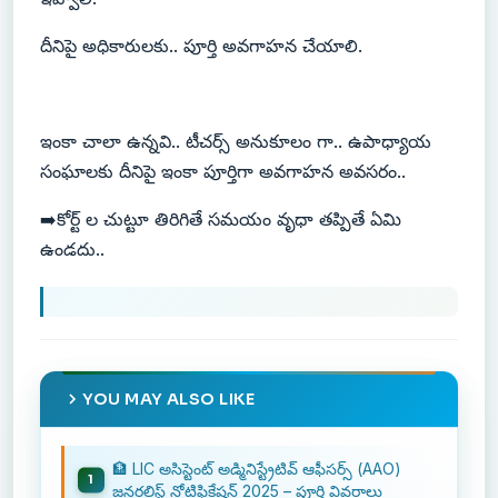
దీనిపై అధికారులకు.. పూర్తి అవగాహన చేయాలి.
ఇంకా చాలా ఉన్నవి.. టీచర్స్ అనుకూలం గా.. ఉపాధ్యాయ
సంఘాలకు దీనిపై ఇంకా పూర్తిగా అవగాహన అవసరం..
➡️కోర్ట్ ల చుట్టూ తిరిగితే సమయం వృధా తప్పితే ఏమి
ఉండదు..
YOU MAY ALSO LIKE
🏦 LIC అసిస్టెంట్ అడ్మినిస్ట్రేటివ్ ఆఫీసర్స్ (AAO)
జనరలిస్ట్ నోటిఫికేషన్ 2025 – పూర్తి వివరాలు