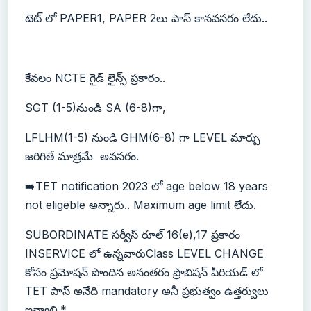
టెట్ లో PAPER1, PAPER 2లు పాస్ కానవసరం లేదు..
కేవలం NCTE గైడ్ లైన్స్ ప్రకారం..
SGT (1-5)నుండి SA (6-8)గా,
LFLHM(1-5) నుండి GHM(6-8) గా LEVEL మార్పు
జరిగితే మాత్రమే అవసరం.
➡️TET notification 2023 లో age below 18 years
not eligeble అన్నారు.. Maximum age limit లేదు.
SUBORDINATE సర్వీస్ రూల్ 16(e),17 ప్రకారం
INSERVICE లో ఉన్నవారుClass LEVEL CHANGE
కోసం ప్రమోషన్ పొందిన అనంతరం ప్రొబిషన్ పీరియడ్ లో
TET పాస్ అనేది mandatory అనీ ప్రభుత్వం ఉత్తర్వులు
ఇవ్వాలి.*