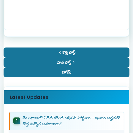
కొత్త పోస్ట్
పాత పోస్ట్
హోమ్
Latest Updates
తెలంగాణలో విలేజ్ కరెంట్ ఆఫీసర్ పోస్టులు – ఇంటర్ అర్హతతో
కొత్త ఉద్యోగ అవకాశాలు?