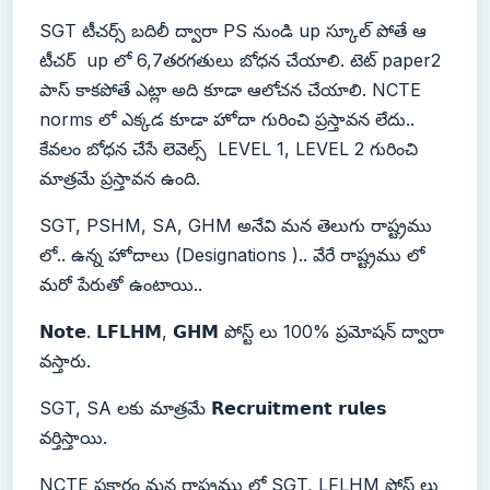
SGT టీచర్స్ బదిలీ ద్వారా PS నుండి up స్కూల్ పోతే ఆ
టీచర్ up లో 6,7తరగతులు బోధన చేయాలి. టెట్ paper2
పాస్ కాకపోతే ఎట్లా అది కూడా ఆలోచన చేయాలి. NCTE
norms లో ఎక్కడ కూడా హోదా గురించి ప్రస్తావన లేదు..
కేవలం బోధన చేసే లెవెల్స్ LEVEL 1, LEVEL 2 గురించి
మాత్రమే ప్రస్తావన ఉంది.
SGT, PSHM, SA, GHM అనేవి మన తెలుగు రాష్ట్రము
లో.. ఉన్న హోదాలు (Designations ).. వేరే రాష్ట్రము లో
మరో పేరుతో ఉంటాయి..
𝗡𝗼𝘁𝗲. 𝗟𝗙𝗟𝗛𝗠, 𝗚𝗛𝗠 పోస్ట్ లు 100% ప్రమోషన్ ద్వారా
వస్తారు.
SGT, SA లకు మాత్రమే 𝗥𝗲𝗰𝗿𝘂𝗶𝘁𝗺𝗲𝗻𝘁 𝗿𝘂𝗹𝗲𝘀
వర్తిస్తాయి.
NCTE ప్రకారం మన రాష్ట్రము లో SGT, LFLHM పోస్ట్ లు