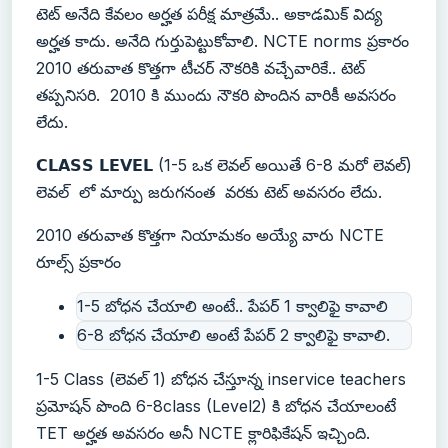
టెట్ అనేది కేవలం అర్హత పరీక్ష మాత్రమే.. అకాడమిక్ విద్య
అర్హత కాదు. అనేది గుర్తుపెట్టుకోవాలి. NCTE norms ప్రకారం
2010 తరువాత కొత్తగా టీచర్ నౌకరికి వచ్చేవారికే.. టెట్
తప్పనిసరి. 2010 కి ముందు నౌకరి పొందిన వారికీ అవసరం
లేదు.
𝗖𝗟𝗔𝗦𝗦 𝗟𝗘𝗩𝗘𝗟 (1-5 ఒక లెవల్ అయితే 6-8 మరో లెవల్)
లెవల్ లో మార్పు జరుగనంత వరకు టెట్ అవసరం లేదు.
2010 తరువాత కొత్తగా నియామకం అయ్యే వారు NCTE
రూల్స్ ప్రకారం
1-5 బోధన చేయాలి అంటే.. పేపర్ 1 క్వాలిఫై కావాలి
6-8 బోధన చేయాలి అంటే పేపర్ 2 క్వాలిఫై కావాలి.
1-5 Class (లెవల్ 1) బోధన చేస్తూన్న inservice teachers
ప్రమోషన్ పొంది 6-8class (Level2) కి బోధన చేయాలంటే
TET అర్హత అవసరం అనీ NCTE క్లారిఫికేషన్ ఇచ్చింది.