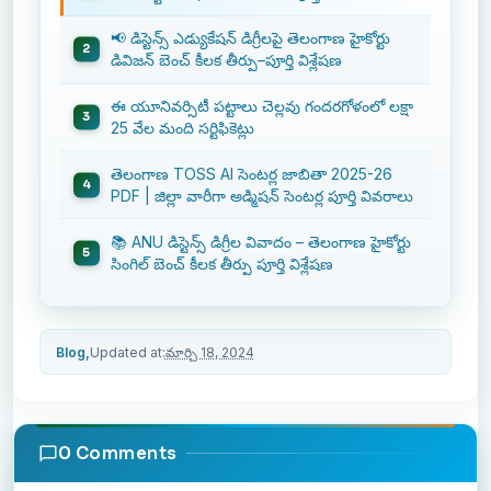
📢 డిస్టెన్స్ ఎడ్యుకేషన్ డిగ్రీలపై తెలంగాణ హైకోర్టు
డివిజన్ బెంచ్ కీలక తీర్పు–పూర్తి విశ్లేషణ
ఈ యూనివర్సిటీ పట్టాలు చెల్లవు గందరగోళంలో లక్షా
25 వేల మంది సర్టిఫికెట్లు
తెలంగాణ TOSS AI సెంటర్ల జాబితా 2025-26
PDF | జిల్లా వారీగా అడ్మిషన్ సెంటర్ల పూర్తి వివరాలు
📚 ANU డిస్టెన్స్ డిగ్రీల వివాదం – తెలంగాణ హైకోర్టు
సింగిల్ బెంచ్ కీలక తీర్పు పూర్తి విశ్లేషణ
Blog,
Updated at:
మార్చి 18, 2024
0 Comments