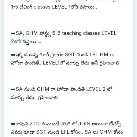
1-5 టీచింగ్ classes LEVEL 1లోకి వస్తాయి..
➡️SA, GHM పోస్ట్లు 6-8 teaching classes LEVEL
2లోకి వస్తాయి...
➡️ఇక్కడ ఉన్న రూల్ ప్రకారం SGT నుండి LFL HM గా
హోదా పొందితే.. LEVEL1లో మార్పు లేదు అనీ గ్రహించాలి.
➡️SA నుండి GHM గా హోదా పొందితే LEVEL 2 లో
మార్పు లేదు.. గ్రహించాలి
➡️కావున 2010 కి ముందే నౌకరి లో JOIN అయినా టీచర్స్..
ఎవరు కూడా SGT నుండి LFL కోసం.. SA లు GHM కోసం